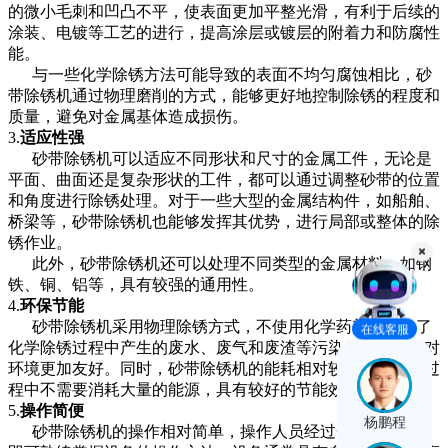
的微小毛刺和凹凸不平，使表面更加平整光滑，有利于后续的
涂装、电镀等工艺的进行，提高涂层或镀层的附着力和防腐性
能。
与一些化学除锈方法可能导致的表面不均匀腐蚀相比，砂
带除锈机通过物理磨削的方式，能够更好地控制除锈的程度和
质量，避免对金属基体造成损伤。
3.
适应性强
砂带除锈机可以适应不同形状和尺寸的金属工件，无论是
平面、曲面还是复杂形状的工件，都可以通过调整砂带的位置
和角度进行除锈处理。对于一些大型的金属结构件，如船舶、
桥梁等，砂带除锈机也能够发挥其优势，进行局部或整体的除
锈作业。
此外，砂带除锈机还可以处理不同类型的金属材料，如钢
铁、铜、铝等，具有较强的通用性。
4.
环保节能
砂带除锈机采用物理除锈方式，不使用化学药剂，避免了
在线客服
化学除锈过程中产生的废水、废气和废渣等污染物的排放，对
环境更加友好。同时，砂带除锈机的能耗相对较低，在除锈过
程中不需要消耗大量的能源，具有较好的节能效果。
5.
操作简便
杨鹏程
砂带除锈机的操作相对简单，操作人员经过一定的培训后