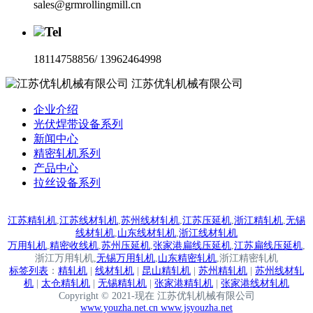
sales@grmrollingmill.cn
Tel
18114758856/ 13962464998
江苏优轧机械有限公司
企业介绍
光伏焊带设备系列
新闻中心
精密轧机系列
产品中心
拉丝设备系列
江苏精轧机
,
江苏线材轧机
,
苏州线材轧机
,
江苏压延机
,
浙江精轧机
,
无锡
线材轧机
,
山东线材轧机
,
浙江线材轧机
万用轧机
,
精密收线机
,
苏州压延机
,
张家港扁线压延机
,
江苏扁线压延机
,
浙江万用轧机,
无锡万用轧机
,
山东精密轧机
,
浙江精密轧机
标签列表
：
精轧机
|
线材轧机
|
昆山精轧机
|
苏州精轧机
|
苏州线材轧
机
|
太仓精轧机
|
无锡精轧机
|
张家港精轧机
|
张家港线材轧机
Copyright © 2021-现在 江苏优轧机械有限公司
www.youzha.net.cn www.jsyouzha.net