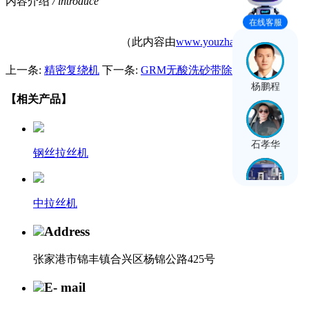
内容介绍
/ introduce
在线客服
（此内容由
www.youzha.net.cn
提供）
上一条:
精密复绕机
下一条:
GRM无酸洗砂带除锈机
杨鹏程
【相关产品】
石孝华
钢丝拉丝机
穆彭睿
中拉丝机
Address
张家港市锦丰镇合兴区杨锦公路425号
E- mail