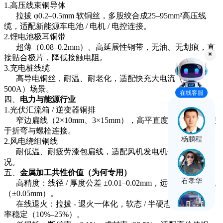
1.高压线束铜导体
拉拔 φ0.2–0.5mm 软铜丝，多股绞合成25–95mm²高压线
缆，适配新能源车电池 / 电机 / 电控连接。
2.锂电池极耳铜带
超薄（0.08–0.2mm）、高延展性铜带，无油、无划痕，直
接贴合极片，降低接触电阻。
3.充电桩线缆
高导电铜丝，耐温、耐老化，适配快充大电流（250–
500A）场景。
在线客服
四、
电力与能源行业
1.光伏汇流箱 / 逆变器铜排
窄边扁线（2×10mm、3×15mm），高平直度、低毛刺，便
于折弯与螺栓连接。
杨鹏程
2.风电绕组铜线
耐低温、耐疲劳漆包扁线，适配风机发电机长期振动工
况。
五、
金属加工共性价值（为何专用）
石孝华
高精度：线径 / 厚度公差 ±0.01–0.02mm，远超普通拉丝机
（±0.05mm）。
在线退火：拉拔 - 退火一体化，软态 / 半硬态可调，延伸
率稳定（10%–25%）。
穆彭睿