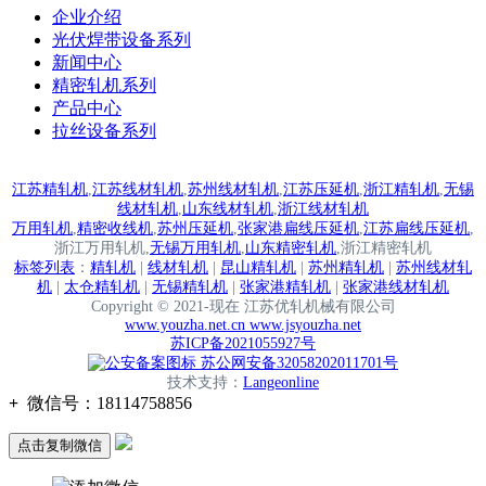
企业介绍
光伏焊带设备系列
新闻中心
精密轧机系列
产品中心
拉丝设备系列
江苏精轧机
,
江苏线材轧机
,
苏州线材轧机
,
江苏压延机
,
浙江精轧机
,
无锡
线材轧机
,
山东线材轧机
,
浙江线材轧机
万用轧机
,
精密收线机
,
苏州压延机
,
张家港扁线压延机
,
江苏扁线压延机
,
浙江万用轧机,
无锡万用轧机
,
山东精密轧机
,
浙江精密轧机
标签列表
：
精轧机
|
线材轧机
|
昆山精轧机
|
苏州精轧机
|
苏州线材轧
机
|
太仓精轧机
|
无锡精轧机
|
张家港精轧机
|
张家港线材轧机
Copyright © 2021-现在 江苏优轧机械有限公司
www.youzha.net.cn www.jsyouzha.net
苏ICP备2021055927号
苏公网安备32058202011701号
技术支持：
Langeonline
+
微信号：
18114758856
点击复制微信