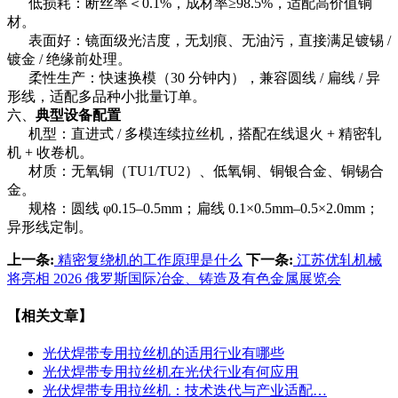
低损耗：断丝率＜0.1%，成材率≥98.5%，适配高价值铜
材。
表面好
：镜面级光洁度，无划痕、无油污，直接满足镀锡
/
镀金 / 绝缘前处理。
柔性生产：快速换模（30 分钟内），兼容圆线 / 扁线 / 异
形线，适配多品种小批量订单。
六、
典型设备配置
机型：直进式 / 多模连续拉丝机，搭配在线退火 + 精密轧
机 + 收卷机。
材质：无氧铜（TU1/TU2）、低氧铜、铜银合金、铜锡合
金。
规格：圆线 φ0.15–0.5mm；扁线 0.1×0.5mm–0.5×2.0mm；
异形线定制。
上一条:
精密复绕机的工作原理是什么
下一条:
江苏优轧机械
将亮相 2026 俄罗斯国际冶金、铸造及有色金属展览会
【相关文章】
光伏焊带专用拉丝机的适用行业有哪些
光伏焊带专用拉丝机在光伏行业有何应用
光伏焊带专用拉丝机：技术迭代与产业适配…