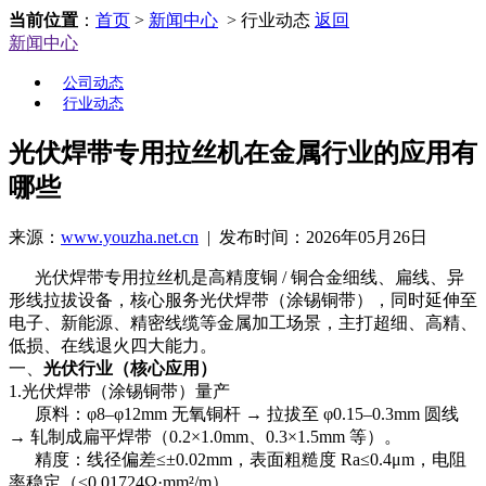
当前位置
：
首页
>
新闻中心
> 行业动态
返回
新闻中心
公司动态
行业动态
光伏焊带专用拉丝机在金属行业的应用有
哪些
来源：
www.youzha.net.cn
| 发布时间：2026年05月26日
光伏焊带专用拉丝机是高精度铜 / 铜合金细线、扁线、异
形线拉拔设备，核心服务光伏焊带（涂锡铜带），同时延伸至
电子、新能源、精密线缆等金属加工场景，主打超细、高精、
低损、在线退火四大能力。
一、
光伏行业（核心应用）
1.光伏焊带（涂锡铜带）量产
原料：φ8–φ12mm 无氧铜杆 → 拉拔至 φ0.15–0.3mm 圆线
→ 轧制成扁平焊带（0.2×1.0mm、0.3×1.5mm 等）。
精度：线径偏差≤±0.02mm，表面粗糙度 Ra≤0.4μm，电阻
率稳定（≤0.01724Ω·mm²/m）。