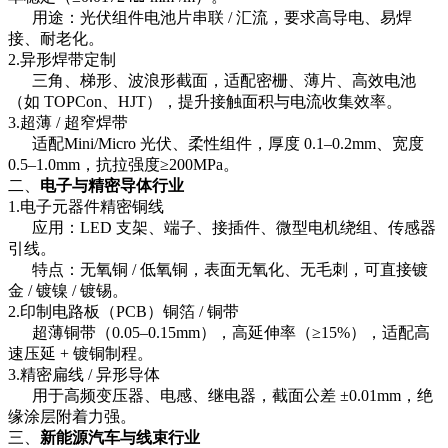
用途：光伏组件电池片串联 / 汇流，要求高导电、易焊
接、耐老化。
2.异形焊带定制
三角、梯形、波浪形截面，适配密栅、薄片、高效电池
（如 TOPCon、HJT），提升接触面积与电流收集效率。
3.超薄 / 超窄焊带
适配Mini/Micro 光伏、柔性组件，厚度 0.1–0.2mm、宽度
0.5–1.0mm，抗拉强度≥200MPa。
二、
电子与精密导体行业
1.电子元器件精密铜线
应用：LED 支架、端子、接插件、微型电机绕组、传感器
引线。
特点：无氧铜 / 低氧铜，表面无氧化、无毛刺，可直接镀
金 / 镀镍 / 镀锡。
2.印制电路板（PCB）铜箔 / 铜带
超薄铜带（0.05–0.15mm），高延伸率（≥15%），适配高
速压延 + 镀铜制程。
3.精密扁线 / 异形导体
用于高频变压器、电感、继电器，截面公差 ±0.01mm，绝
缘涂层附着力强。
三、
新能源汽车与线束行业