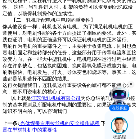
控制过程中，应在轧件进入下一轧机前测量并记录相关的符合
性。 这样，当轧件进入时，机架的负荷可以恢复到记忆或设
定值，以确保轧制操作的连续性。
【二、轧机所配电机中电刷的重要性】
像其他设备一样，轧机也装有电机。 为了满足轧机电机的正
常使用，对电刷性能的各个方面提出了相应的要求。此外，实
践也证明，电刷的正确选择可以保证轧机电机的正常运行。
电刷作为电机的重要部件之一，主要用于收集电流，同时也负
责电机固定和旋转部分的任务，这些部分用于传导电流和直接
改变方向。在一些大中型轧机中，电机电刷在运行过程中经常
存在许多缺点，包括换向困难、换向器氧化膜形成能力差、电
刷磨损快、电刷发热、打火、导体变色和烧坏等。事实上，这
些都是笔刷选择不匹配的结果。
这再次提醒我们，连轧机这样重要设备的螺杆都不能粗心大
意，更不用说电机的核心了。
以上就是
江苏优轧机械有限公司
为你总结的轧机微张力控
制的基本原则及所配电机中电刷的重要性，如果还有什么相关
在线客服
知识不明白的，可以咨询我们
上一条:
光优焊带专用拉丝机的安全操作规程
下一条:
导向装
置在型材轧机中的重要性
杨鹏程